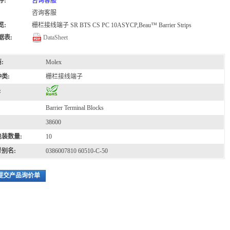
存:
咨询客服
咨询客服
览:
栅栏接线端子 SR BTS CS PC 10ASYCP,Beau™ Barrier Strips
据表:
DataSheet
:
Molex
类:
栅栏接线端子
:
Barrier Terminal Blocks
38600
装数量:
10
别名:
0386007810 60510-C-50
提交产品询价单