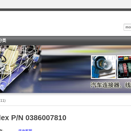
mo
x分类
11)
ex P/N 0386007810