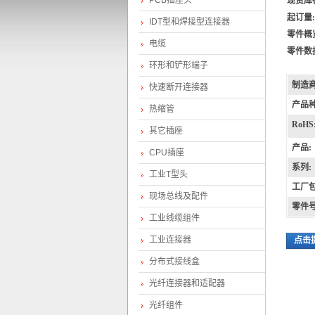
PCB插座头
现货库
起订量:
IDT型和焊接型连接器
零件概
电缆
零件数
环形和铲形端子
制造商
快速断开连接器
产品种
热缩管
RoHS
ol
其它插座
产品:
CPU插座
系列:
工业T型头
工厂包
现场总线及配件
零件号
工业线缆组件
工业连接器
点击
分布式接线盒
ex
光纤连接器和适配器
光纤组件