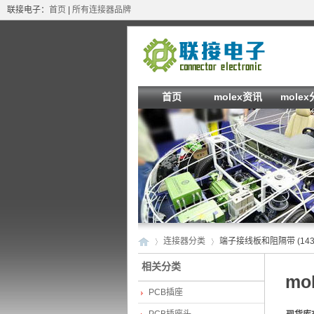
联接电子：
首页
|
所有连接器品牌
首页
molex资讯
mole
连接器分类
端子接线板和阻隔带 (143
相关分类
mol
PCB插座
m
»
›